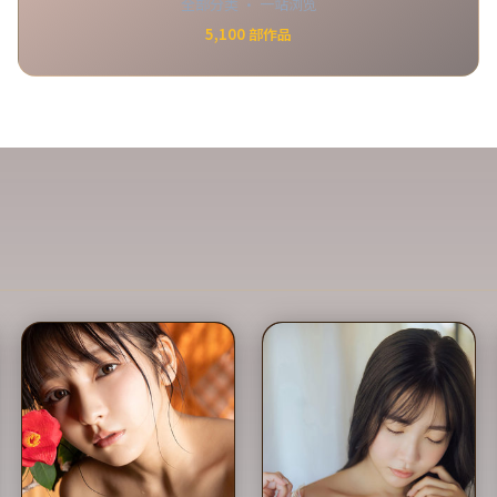
全部分类 · 一站浏览
5,100
部作品