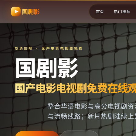
国剧影
跳过导航，进入正文
首页
热门推荐
华语影院 ·
国产电影电视剧免费
国剧影
国产电影电视剧免费
在线
整合华语电影与高分电视剧资
与流畅线路；新片热剧陆续上