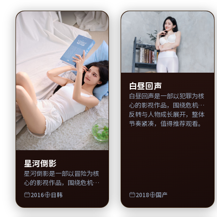
白昼回声
白昼回声是一部以犯罪为核
心的影视作品，围绕危机、
反转与人物成长展开，整体
节奏紧凑，值得推荐观看。
星河倒影
星河倒影是一部以冒险为核
心的影视作品，围绕危机、
反转与人物成长展开，整体
2016
日韩
2018
国产
节奏紧凑，值得推荐观看。