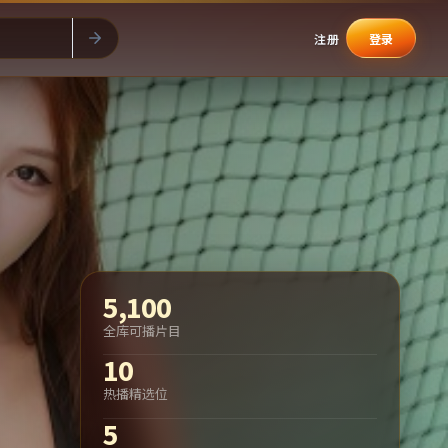
注册
登录
5,100
全库可播片目
10
热播精选位
5