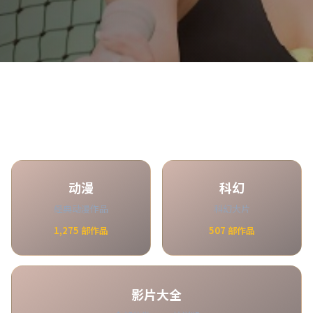
动漫
科幻
经典动漫作品
科幻大片
1,275
部作品
507
部作品
影片大全