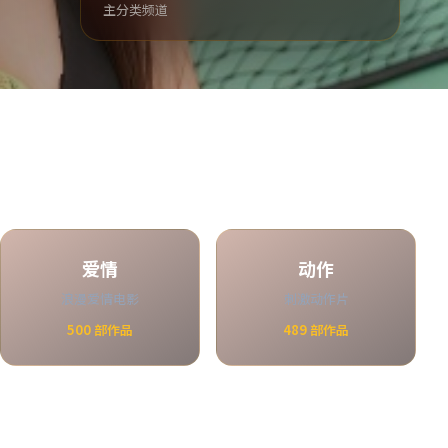
主分类频道
爱情
动作
浪漫爱情电影
刺激动作片
500
部作品
489
部作品