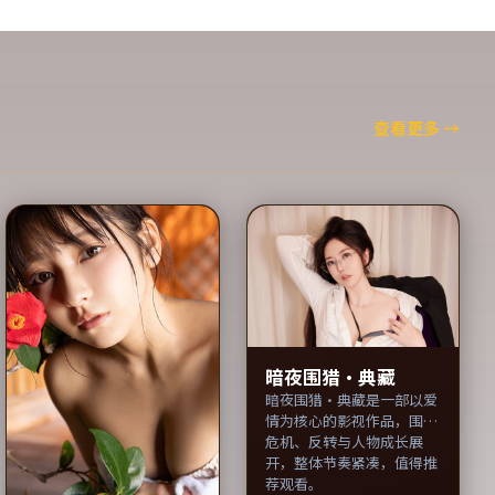
查看更多
→
暗夜围猎·典藏
暗夜围猎·典藏是一部以爱
情为核心的影视作品，围绕
危机、反转与人物成长展
开，整体节奏紧凑，值得推
荐观看。