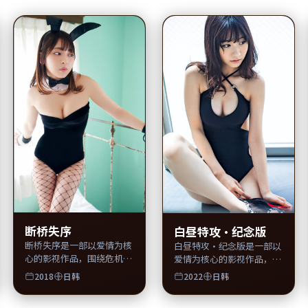
断桥失序
白昼特攻·纪念版
断桥失序是一部以爱情为核
白昼特攻·纪念版是一部以
心的影视作品，围绕危机、
爱情为核心的影视作品，围
反转与人物成长展开，整体
绕危机、反转与人物成长展
2018
日韩
2022
日韩
节奏紧凑，值得推荐观看。
开，整体节奏紧凑，值得推
荐观看。