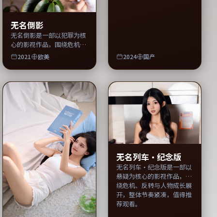
无名倒影
无名倒影是一部以犯罪为核
心的影视作品，围绕危机、
反转与人物成长展开，整体
2021
欧美
2024
国产
节奏紧凑，值得推荐观看。
无名列车·纪念版
无名列车·纪念版是一部以
悬疑为核心的影视作品，围
绕危机、反转与人物成长展
开，整体节奏紧凑，值得推
荐观看。