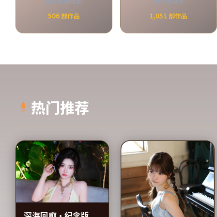
搞笑喜剧电影
烧脑悬疑片
506
部作品
1,051
部作品
热门推荐
深海回廊·纪念版