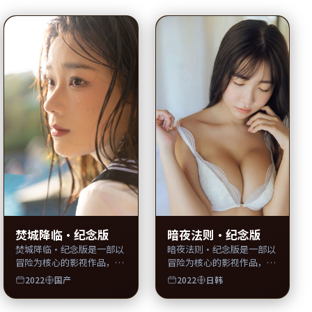
焚城降临·纪念版
暗夜法则·纪念版
焚城降临·纪念版是一部以
暗夜法则·纪念版是一部以
冒险为核心的影视作品，围
冒险为核心的影视作品，围
绕危机、反转与人物成长展
绕危机、反转与人物成长展
2022
国产
2022
日韩
开，整体节奏紧凑，值得推
开，整体节奏紧凑，值得推
荐观看。
荐观看。